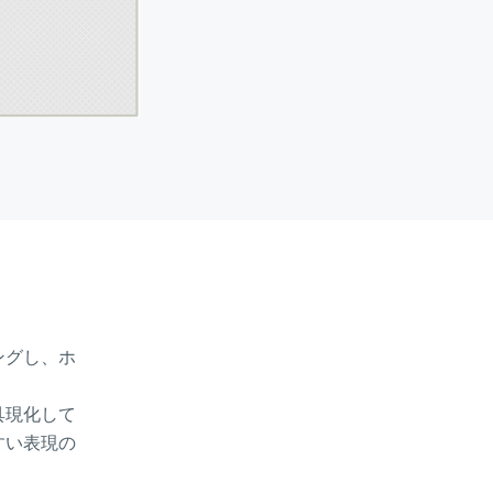
ングし、ホ
具現化して
すい表現の