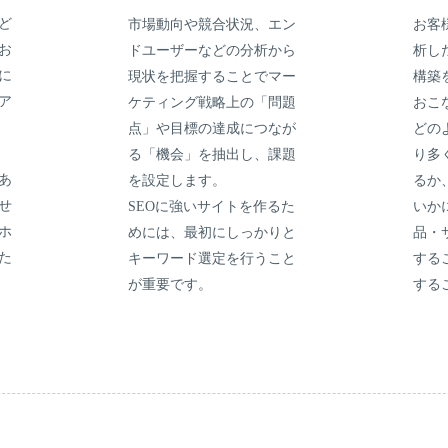
ど
市場動向や競合状況、エン
お客
お
ドユーザーなどの分析から
析し
に
現状を把握することでマー
構築
ア
ケティング戦略上の「問題
おこ
点」や目標の達成につなが
どの
る「機会」を抽出し、課題
り多
あ
を設定します。
るか
せ
SEOに強いサイトを作るた
いか
ホ
めには、最初にしっかりと
品・
た
キーワード選定を行うこと
する
が重要です。
する